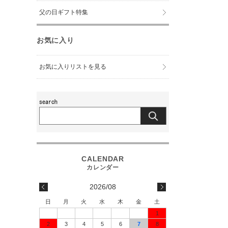
父の日ギフト特集
お気に入り
お気に入りリストを見る
2026/08
日
月
火
水
木
金
土
1
2
3
4
5
6
7
8