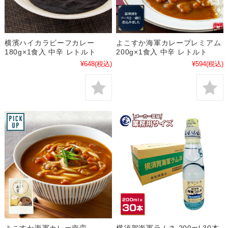
横濱ハイカラビーフカレー
よこすか海軍カレープレミアム
180g×1食入 中辛 レトルト
200g×1食入 中辛 レトルト
¥648
(税込)
¥594
(税込)
よこすか海軍カレー南蛮
横須賀海軍ラムネ 200ml 30本