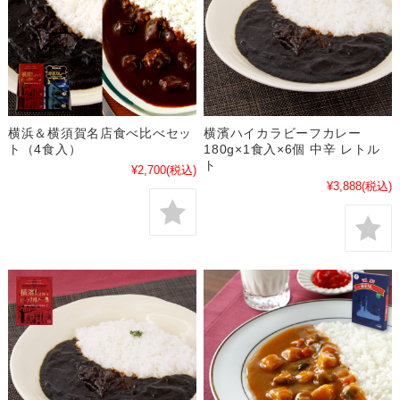
横浜＆横須賀名店食べ比べセッ
横濱ハイカラビーフカレー
ト（4食入）
180g×1食入×6個 中辛 レトル
ト
¥2,700
(税込)
¥3,888
(税込)