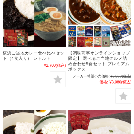
横浜ご当地カレー食べ比べセッ
【調味商事オンラインショップ
ト（4食入り） レトルト
限定】 選べるご当地グルメ詰
め合わせ5食セット プレミアム
¥2,700
(税込)
ボックス
メーカー希望小売価格:
¥3,980
(税込)
価格:
¥3,980
(税込)