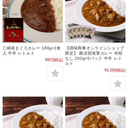
三崎港まぐろカレー 180g×1食
【調味商事オンラインショップ
入 中辛 レトルト
限定】 横須賀海軍カレー 外箱
なし 200g×5パック 中辛 レト
¥972
(税込)
ルト
¥3,200
(税込)