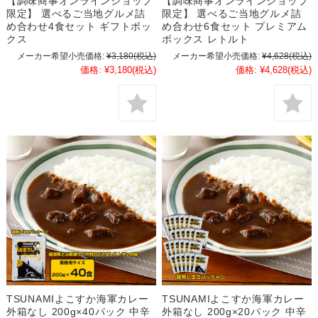
【調味商事オンラインショップ
【調味商事オンラインショップ
限定】 選べるご当地グルメ詰
限定】 選べるご当地グルメ詰
め合わせ4食セット ギフトボッ
め合わせ6食セット プレミアム
クス
ボックス レトルト
メーカー希望小売価格:
¥3,180
(税込)
メーカー希望小売価格:
¥4,628
(税込)
価格:
¥3,180
(税込)
価格:
¥4,628
(税込)
TSUNAMIよこすか海軍カレー
TSUNAMIよこすか海軍カレー
外箱なし 200g×40パック 中辛
外箱なし 200g×20パック 中辛