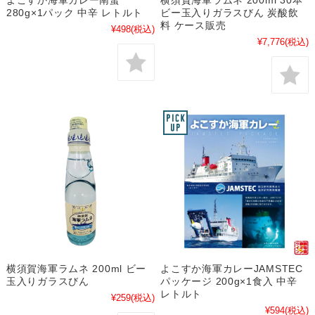
280g×1パック 中辛 レトルト
ビー玉入りガラスびん 炭酸飲
料 ケース販売
¥498
(税込)
¥7,776
(税込)
横須賀海軍ラムネ 200ml ビー
よこすか海軍カレーJAMSTEC
玉入りガラスびん
パッケージ 200g×1食入 中辛
レトルト
¥259
(税込)
¥594
(税込)