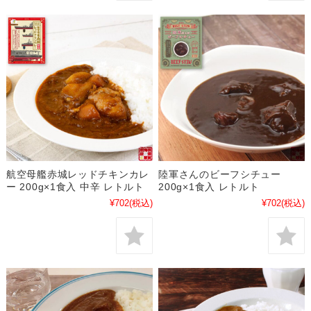
航空母艦赤城レッドチキンカレ
陸軍さんのビーフシチュー
ー 200g×1食入 中辛 レトルト
200g×1食入 レトルト
¥702
(税込)
¥702
(税込)