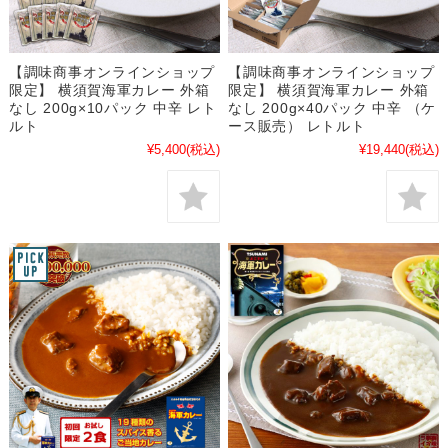
【調味商事オンラインショップ
【調味商事オンラインショップ
限定】 横須賀海軍カレー 外箱
限定】 横須賀海軍カレー 外箱
なし 200g×10パック 中辛 レト
なし 200g×40パック 中辛 （ケ
ルト
ース販売） レトルト
¥5,400
(税込)
¥19,440
(税込)