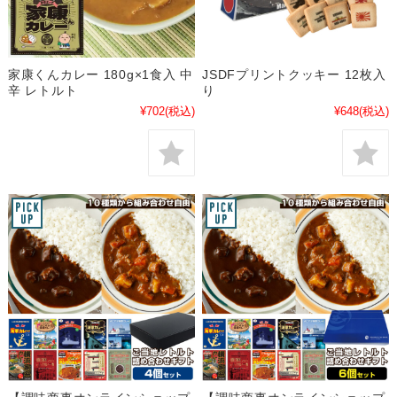
家康くんカレー 180g×1食入 中
JSDFプリントクッキー 12枚入
辛 レトルト
り
¥702
(税込)
¥648
(税込)