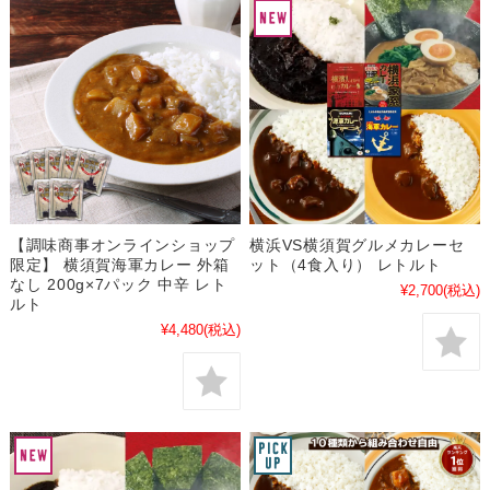
【調味商事オンラインショップ
横浜VS横須賀グルメカレーセ
限定】 横須賀海軍カレー 外箱
ット（4食入り） レトルト
なし 200g×7パック 中辛 レト
¥2,700
(税込)
ルト
¥4,480
(税込)