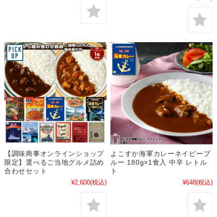
【調味商事オンラインショップ
よこすか海軍カレーネイビーブ
限定】選べるご当地グルメ詰め
ルー 180g×1食入 中辛 レトル
合わせセット
ト
¥2,600
(税込)
¥648
(税込)