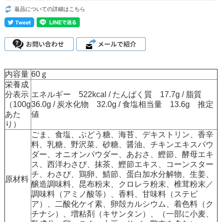
返品についての詳細はこちら
内容量
60ｇ
栄養成
分表示
エネルギー 522kcal / たんぱく質 17.7g / 脂質
（100g
36.0g / 炭水化物 32.0g / 食塩相当量 13.6g 推定
あた
値
り）
ごま、食塩、ぶどう糖、海苔、デキストリン、香辛
料、乳糖、野沢菜、砂糖、醤油、チキンエキスパウ
ダー、オニオンパウダー、あおさ、鰹節、酵母エキ
ス、西洋わさび、抹茶、鰹節エキス、コーンスター
チ、わさび、鶏卵、鯖節、蛋白加水分解物、生姜、
原材料
醸造調味料、昆布粉末、クロレラ粉末、椎茸粉末／
調味料（アミノ酸等）、香料、甘味料（ステビ
ア）、二酸化ケイ素、卵殻カルシウム、着色料（ク
チナシ）、増粘剤（キサンタン）、（一部に小麦、