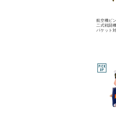
航空機ピ
二式戦闘機
パケット