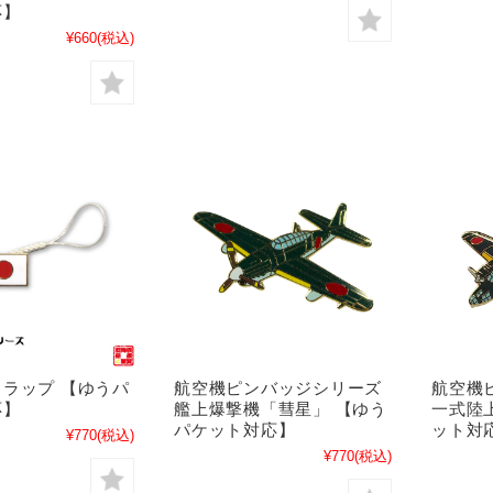
応】
¥660
(税込)
ラップ 【ゆうパ
航空機ピンバッジシリーズ
航空機
応】
艦上爆撃機「彗星」 【ゆう
一式陸
パケット対応】
ット対
¥770
(税込)
¥770
(税込)