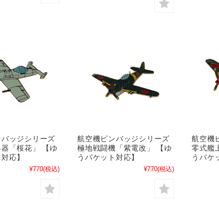
ンバッジシリーズ
航空機ピンバッジシリーズ
航空機
器「桜花」 【ゆ
極地戦闘機「紫電改」 【ゆ
零式艦
ト対応】
うパケット対応】
うパケ
¥770
(税込)
¥770
(税込)