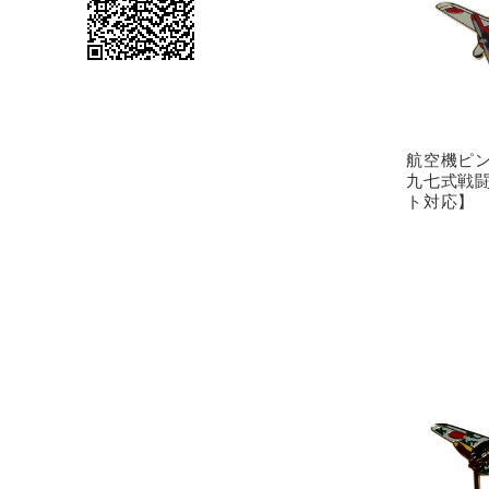
航空機ピ
九七式戦闘
ト対応】