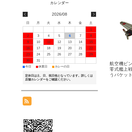
2026/08
日
月
火
水
木
金
土
1
2
3
4
5
6
7
8
9
10
11
12
13
14
15
16
17
18
19
20
21
22
23
24
25
26
27
28
29
30
31
航空機ピ
■
■
■
今日
休業日
カレーの日
零式艦上戦
うパケッ
定休日は土、日、祝日他となっています。詳しくは
店舗カレンダーをご確認ください。