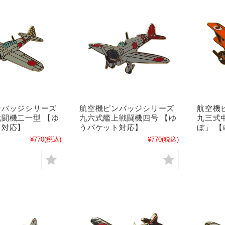
ンバッジシリーズ
航空機ピンバッジシリーズ
航空機
闘機二一型 【ゆ
九六式艦上戦闘機四号 【ゆ
九三式
ト対応】
うパケット対応】
ぼ」 
¥770
(税込)
¥770
(税込)