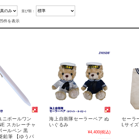
並び順：
25件を表示
ユニボールワン
海上自衛隊セーラーベア ぬ
セーラ
l ONE スカレーチャ
いぐるみ
Lサイ
ボールペン 黒
¥4,400
(税込)
三菱鉛筆 【ゆうパ