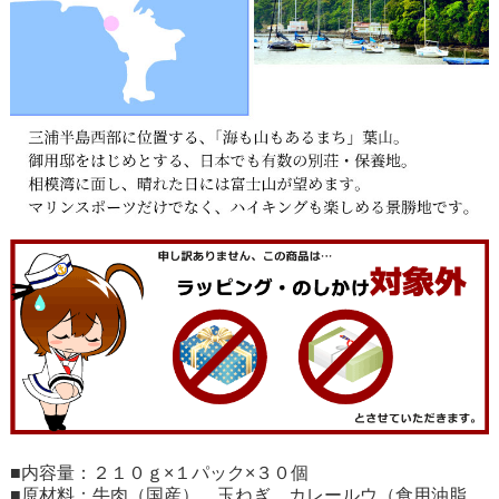
■内容量：２１０ｇ×１パック×３０個
■原材料：牛肉（国産）、玉ねぎ、カレールウ（食用油脂、