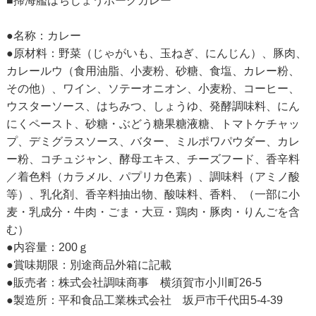
■掃海艦はちじょうポークカレー
●名称：カレー
●原材料：野菜（じゃがいも、玉ねぎ、にんじん）、豚肉、
カレールウ（食用油脂、小麦粉、砂糖、食塩、カレー粉、
その他）、ワイン、ソテーオニオン、小麦粉、コーヒー、
ウスターソース、はちみつ、しょうゆ、発酵調味料、にん
にくペースト、砂糖・ぶどう糖果糖液糖、トマトケチャッ
プ、デミグラスソース、バター、ミルポワパウダー、カレ
ー粉、コチュジャン、酵母エキス、チーズフード、香辛料
／着色料（カラメル、パプリカ色素）、調味料（アミノ酸
等）、乳化剤、香辛料抽出物、酸味料、香料、（一部に小
麦・乳成分・牛肉・ごま・大豆・鶏肉・豚肉・りんごを含
む）
●内容量：200ｇ
●賞味期限：別途商品外箱に記載
●販売者：株式会社調味商事 横須賀市小川町26-5
●製造所：平和食品工業株式会社 坂戸市千代田5-4-39