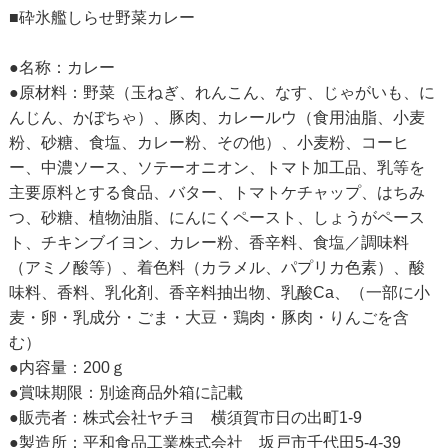
■砕氷艦しらせ野菜カレー
●名称：カレー
●原材料：野菜（玉ねぎ、れんこん、なす、じゃがいも、に
んじん、かぼちゃ）、豚肉、カレールウ（食用油脂、小麦
粉、砂糖、食塩、カレー粉、その他）、小麦粉、コーヒ
ー、中濃ソース、ソテーオニオン、トマト加工品、乳等を
主要原料とする食品、バター、トマトケチャップ、はちみ
つ、砂糖、植物油脂、にんにくペースト、しょうがペース
ト、チキンブイヨン、カレー粉、香辛料、食塩／調味料
（アミノ酸等）、着色料（カラメル、パプリカ色素）、酸
味料、香料、乳化剤、香辛料抽出物、乳酸Ca、（一部に小
麦・卵・乳成分・ごま・大豆・鶏肉・豚肉・りんごを含
む）
●内容量：200ｇ
●賞味期限：別途商品外箱に記載
●販売者：株式会社ヤチヨ 横須賀市日の出町1-9
●製造所：平和食品工業株式会社 坂戸市千代田5-4-39