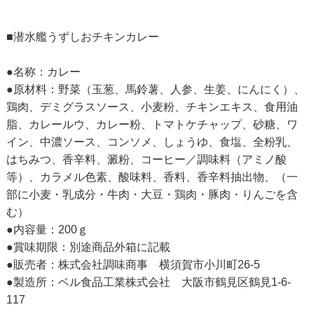
■潜水艦うずしおチキンカレー
●名称：カレー
●原材料：野菜（玉葱、馬鈴薯、人参、生姜、にんにく）、
鶏肉、デミグラスソース、小麦粉、チキンエキス、食用油
脂、カレールウ、カレー粉、トマトケチャップ、砂糖、ワ
イン、中濃ソース、コンソメ、しょうゆ、食塩、全粉乳、
はちみつ、香辛料、澱粉、コーヒー／調味料（アミノ酸
等）、カラメル色素、酸味料、香料、香辛料抽出物、（一
部に小麦・乳成分・牛肉・大豆・鶏肉・豚肉・りんごを含
む）
●内容量：200ｇ
●賞味期限：別途商品外箱に記載
●販売者：株式会社調味商事 横須賀市小川町26-5
●製造所：ベル食品工業株式会社 大阪市鶴見区鶴見1-6-
117