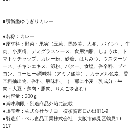
■護衛艦ゆうぎりカレー
●名称：カレー
●原材料：野菜・果実（玉葱、馬鈴薯、人参、パイン）、牛
肉、小麦粉、デミグラスソース、食用油脂、しょうゆ、ト
マトケチャップ、カレー粉、砂糖、はちみつ、ウスターソ
ース、チキンエキス、澱粉、バター、食塩、香辛料、ブイ
ヨン、コーヒー/調味料（アミノ酸等）、カラメル色素、香
辛料抽出物、香料、酸味料、（一部に小麦・乳成分・牛
肉・大豆・鶏肉・豚肉、りんごを含む）
●内容量：200ｇ
●賞味期限：別途商品外箱に記載
●販売者：株式会社ヤチヨ 横須賀市日の出町1-9
●製造所：ベル食品工業株式会社 大阪市鶴見区鶴見1-6-
117