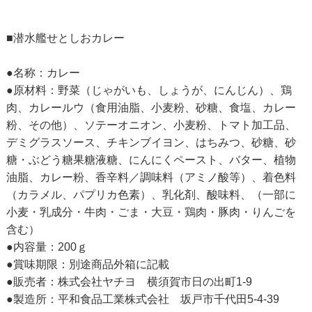
■潜水艦せとしおカレー
●名称：カレー
●原材料：野菜（じゃがいも、しょうが、にんじん）、鶏
肉、カレールウ（食用油脂、小麦粉、砂糖、食塩、カレー
粉、その他）、ソテーオニオン、小麦粉、トマト加工品、
デミグラスソース、チキンブイヨン、はちみつ、砂糖、砂
糖・ぶどう糖果糖液糖、にんにくペースト、バター、植物
油脂、カレー粉、香辛料／調味料（アミノ酸等）、着色料
（カラメル、パプリカ色素）、乳化剤、酸味料、（一部に
小麦・乳成分・牛肉・ごま・大豆・鶏肉・豚肉・りんごを
含む）
●内容量：200ｇ
●賞味期限：別途商品外箱に記載
●販売者：株式会社ヤチヨ 横須賀市日の出町1-9
●製造所：平和食品工業株式会社 坂戸市千代田5-4-39