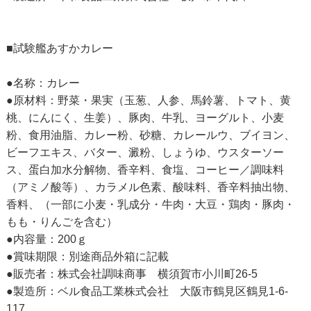
■試験艦あすかカレー
●名称：カレー
●原材料：野菜・果実（玉葱、人参、馬鈴薯、トマト、黄
桃、にんにく、生姜）、豚肉、牛乳、ヨーグルト、小麦
粉、食用油脂、カレー粉、砂糖、カレールウ、ブイヨン、
ビーフエキス、バター、澱粉、しょうゆ、ウスターソー
ス、蛋白加水分解物、香辛料、食塩、コーヒー／調味料
（アミノ酸等）、カラメル色素、酸味料、香辛料抽出物、
香料、（一部に小麦・乳成分・牛肉・大豆・鶏肉・豚肉・
もも・りんごを含む）
●内容量：200ｇ
●賞味期限：別途商品外箱に記載
●販売者：株式会社調味商事 横須賀市小川町26-5
●製造所：ベル食品工業株式会社 大阪市鶴見区鶴見1-6-
117