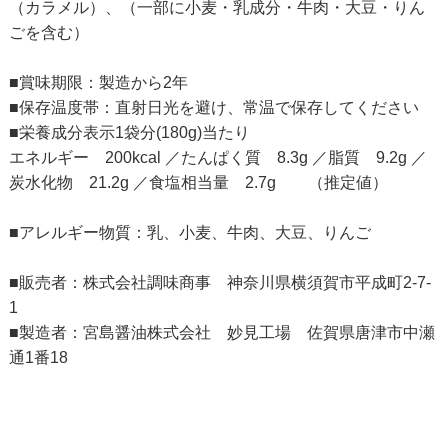
（カラメル）、（一部に小麦・乳成分・牛肉・大豆・りん
ごを含む）
■賞味期限：製造から2年
■保存温度帯：直射日光を避け、常温で保存してください
■栄養成分表示1袋分(180g)当たり
エネルギー 200kcal ／たんぱく質 8.3g ／脂質 9.2g ／
炭水化物 21.2g ／食塩相当量 2.7g （推定値）
■アレルギー物質：乳、小麦、牛肉、大豆、りんご
■販売者：株式会社調味商事 神奈川県横須賀市平成町2-7-
1
■製造者：宮島醤油株式会社 妙見工場 佐賀県唐津市中瀬
通1番18