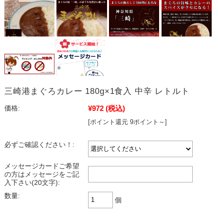
三崎港まぐろカレー 180g×1食入 中辛 レトルト
¥972
(税込)
価格:
[ポイント還元 9ポイント～]
必ずご確認ください！:
メッセージカードご希望
の方はメッセージをご記
入下さい(20文字):
数量:
個