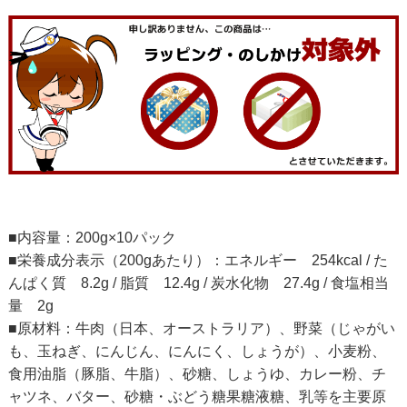
■内容量：200g×10パック
■栄養成分表示（200gあたり）：エネルギー 254kcal / た
んぱく質 8.2g / 脂質 12.4g / 炭水化物 27.4g / 食塩相当
量 2g
■原材料：牛肉（日本、オーストラリア）、野菜（じゃがい
も、玉ねぎ、にんじん、にんにく、しょうが）、小麦粉、
食用油脂（豚脂、牛脂）、砂糖、しょうゆ、カレー粉、チ
ャツネ、バター、砂糖・ぶどう糖果糖液糖、乳等を主要原