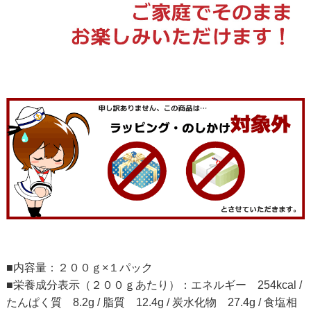
■内容量：２００ｇ×１パック
■栄養成分表示（２００ｇあたり）：エネルギー 254kcal /
たんぱく質 8.2g / 脂質 12.4g / 炭水化物 27.4g / 食塩相