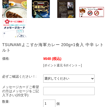
TSUNAMIよこすか海軍カレー 200g×1食入 中辛 レト
ルト
¥648
(税込)
価格:
[ポイント還元 6ポイント～]
必ずご確認ください！:
メッセージカードご希望
の方はメッセージをご記
入下さい(20文字):
数量:
個