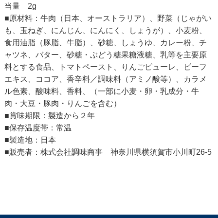
当量 2g
■原材料：牛肉（日本、オーストラリア）、野菜（じゃがい
も、玉ねぎ、にんじん、にんにく、しょうが）、小麦粉、
食用油脂（豚脂、牛脂）、砂糖、しょうゆ、カレー粉、チ
ャツネ、バター、砂糖・ぶどう糖果糖液糖、乳等を主要原
料とする食品、トマトペースト、りんごピューレ、ビーフ
エキス、ココア、香辛料／調味料（アミノ酸等）、カラメ
ル色素、酸味料、香料、（一部に小麦・卵・乳成分・牛
肉・大豆・豚肉・りんごを含む）
■賞味期限：製造から２年
■保存温度帯：常温
■製造地：日本
■販売者：株式会社調味商事 神奈川県横須賀市小川町26-5