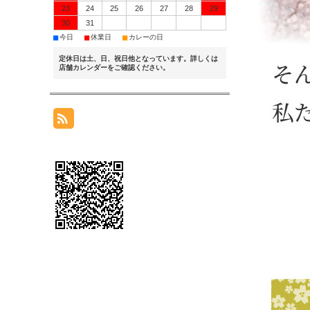
23
24
25
26
27
28
29
30
31
■
■
■
今日
休業日
カレーの日
定休日は土、日、祝日他となっています。詳しくは
店舗カレンダーをご確認ください。