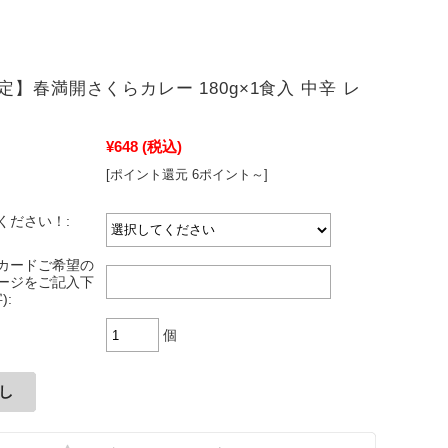
定】春満開さくらカレー 180g×1食入 中辛 レ
¥648
(税込)
[ポイント還元 6ポイント～]
ください！:
カードご希望の
ージをご記入下
):
個