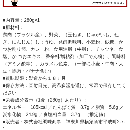
■内容量：280g×1
■原材料：
鶏肉（ブラジル産）、野菜、（玉ねぎ、じゃがいも、ね
ぎ、にんじん）しょうゆ、発酵調味料、小麦粉、砂糖、か
つお削り節、カレー粉、食用油脂（牛脂）、チャツネ、食
塩、か つおエキス、香辛料/増粘剤（加工でん粉）、調味料
（アミノ酸等）、カラメル色素、（一部に小麦・牛肉・大
豆・鶏肉・バナナ含む）
■賞味期限：製造から１８ヵ月
■保存方法：直射日光、高温多湿を避け、常温で保存してく
ださい
■栄養成分表示（1食（280g）あたり）：
エネルギー 185kcal ／たんぱく質 8.7g ／脂質 5.6g ／
炭水化物 24.9g ／食塩相当量 3.7g （推定値）
■販売者：株式会社調味商事 神奈川県横須賀市平成町2-7-
1