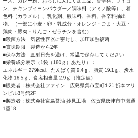
ース、カレー粉、おろしにんにく加工品、香辛料、ブイヨ
ン、チキンブイヨンパウダー／調味料（アミノ酸等）、着
色料（カラメル）、乳化剤、酸味料、香料、香辛料抽出
物、（一部に小麦・卵・乳成分・オレンジ・ごま・大豆・
鶏肉・豚肉・りんご・ゼラチンを含む）
■殺菌方法：気密性容器に密封し、加圧加熱殺菌
■賞味期限：製造から2年
■保存方法：直射日光を避け、常温で保存してください
■栄養成分表示（1袋（180ｇ）あたり）：
エネルギー 279kcal、たんぱく質 9.4ｇ、脂質 19.1ｇ、炭水
化物 16.5ｇ、食塩相当量 2.9ｇ（推定値）
■販売者：株式会社ファイン 広島県呉市宝町4-21 折本マリ
ンビル3号館2F
■製造者：株式会社宮島醤油 妙見工場 佐賀県唐津市中瀬通
1番18