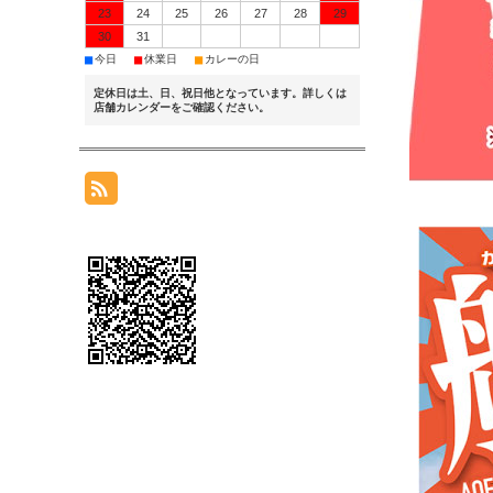
23
24
25
26
27
28
29
30
31
■
■
■
今日
休業日
カレーの日
定休日は土、日、祝日他となっています。詳しくは
店舗カレンダーをご確認ください。