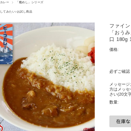
カレー
「艦めし」シリーズ
してみたい♪お試し商品
ファイン 
「おうみ
口 180g
価格:
必ずご確認
メッセージ
方はメッセ
さい(20文字
数量: