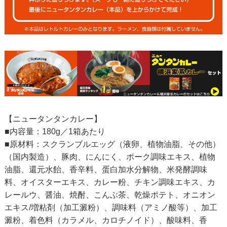
【ニュータンタンカレー】
■内容量：180g／1箱あたり
■原材料：スクランブルエッグ（液卵、植物油脂、その他）
（国内製造）、豚肉、にんにく、ポーク調味エキス、植物
油脂、還元水飴、香辛料、蛋白加水分解物、米発酵調味
料、オイスターエキス、カレー粉、チキン調味エキス、カ
レールウ、醤油、焼酎、こんぶ茶、乾燥ポテト、オニオン
エキス/増粘剤（加工澱粉）、調味料（アミノ酸等）、加工
澱粉、着色料（カラメル、カロチノイド）、酸味料、香