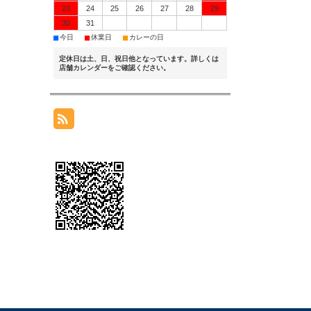
23
24
25
26
27
28
29
30
31
■
■
■
今日
休業日
カレーの日
定休日は土、日、祝日他となっています。詳しくは
店舗カレンダーをご確認ください。