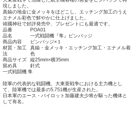
現しました。
真鍮の地金に金メッキをほどこし、エッチング加工のうえ
エナメル彩色で鮮やかに仕上げました。
靖國神社で好評発売中、プレゼントにも最適です。
品番
POA01
品名
一式戦闘機『隼』ピンバッジ
商品内容
ピンバッジ×１
材質・加工
真鍮・金メッキ・エッチング加工・エナメル着
法
色
商品サイズ
縦25mm×横35mm
留め具
針式
一式戦闘機 隼
陸軍の代表的な戦闘機。大東亜戦争における主力機とし
て、陸軍機では最多の5.751機が生産された。
日本軍のエース・パイロット加藤建夫少将が駆った機体と
して有名。