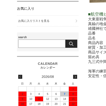
お気に入り
■航空機
大東亜戦
お気に入りリストを見る
真鍮の地
靖國神社
品番
品名
商品内容
材質・加
商品サイ
留め具
九三式中間
海軍の練
安定性・
2026/08
日
月
火
水
木
金
土
1
2
3
4
5
6
7
8
9
10
11
12
13
14
15
16
17
18
19
20
21
22