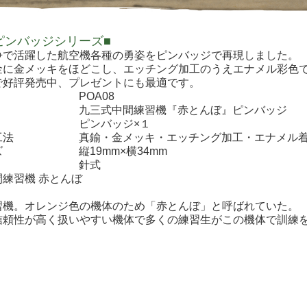
ピンバッジシリーズ■
争で活躍した航空機各種の勇姿をピンバッジで再現しました。
金に金メッキをほどこし、エッチング加工のうえエナメル彩色
で好評発売中、プレゼントにも最適です。
POA08
九三式中間練習機『赤とんぼ』ピンバッジ
ピンバッジ×１
工法
真鍮・金メッキ・エッチング加工・エナメル
ズ
縦19mm×横34mm
針式
練習機 赤とんぼ
習機。オレンジ色の機体のため「赤とんぼ」と呼ばれていた。
信頼性が高く扱いやすい機体で多くの練習生がこの機体で訓練