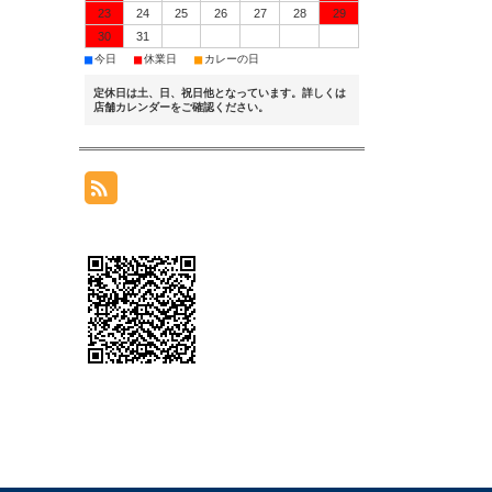
23
24
25
26
27
28
29
30
31
■
■
■
今日
休業日
カレーの日
定休日は土、日、祝日他となっています。詳しくは
店舗カレンダーをご確認ください。