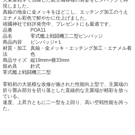
現しました。
真鍮の地金に金メッキをほどこし、エッチング加工のうえ
エナメル彩色で鮮やかに仕上げました。
靖國神社で好評発売中、プレゼントにも最適です。
品番
POA11
品名
零式艦上戦闘機三二型ピンバッジ
商品内容
ピンバッジ×１
材質・加工
真鍮・金メッキ・エッチング加工・エナメル着
法
色
商品サイズ
縦19mm×横33mm
留め具
針式
零式艦上戦闘機三二型
零戦初の大規模な改修が施された性能向上型で、主翼端の
折り畳み部分を切り落とした直線的な主翼端が精彩を放っ
ている。
速度、上昇力ともに二一型を上回り、高い空戦性能を誇っ
た。