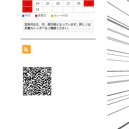
23
24
25
26
27
28
29
30
31
■
■
■
今日
休業日
カレーの日
定休日は土、日、祝日他となっています。詳しくは
店舗カレンダーをご確認ください。