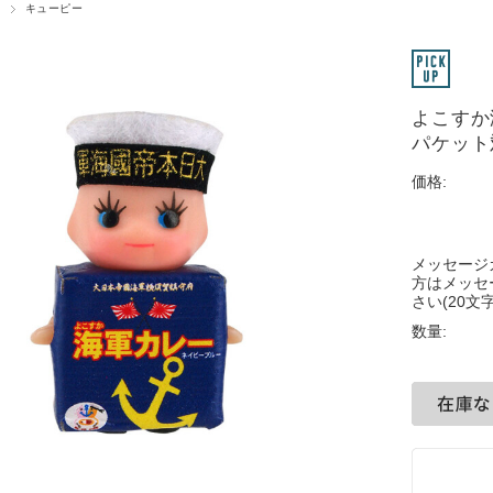
キューピー
よこすか
パケット
価格:
メッセージ
方はメッセ
さい(20文字
数量: