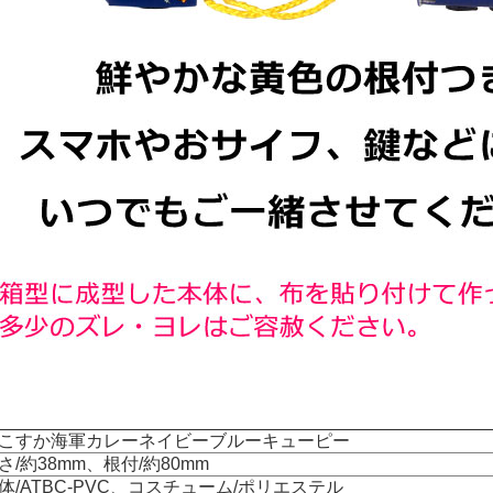
こすか海軍カレーネイビーブルーキューピー
さ/約38mm、根付/約80mm
体/ATBC-PVC、コスチューム/ポリエステル