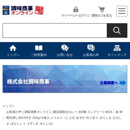
マイページへログイン
買物カゴを見る
トップへ
ご利用案内
お問い合せ
お客様の声
サイトマップ
トップへ
お客様の声 | 調味商事オンライン:横須賀海自カレー 全8種 コンプリートBOX・改 特
製箔押しBOX付き 200g×8食入 レトルト（しらせ あすか ゆうぎり きりしま えのし
ま はちじょう うずしお せとしお）