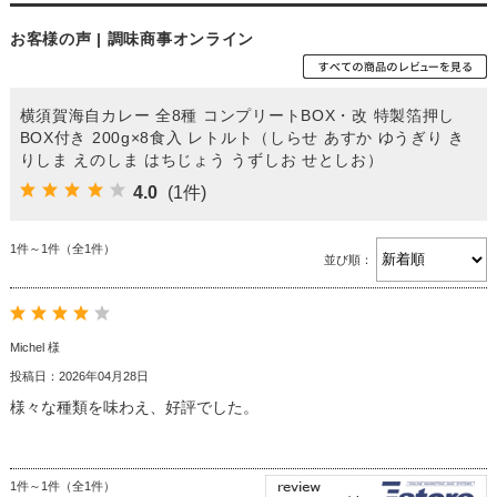
お客様の声 | 調味商事オンライン
横須賀海自カレー 全8種 コンプリートBOX・改 特製箔押し
BOX付き 200g×8食入 レトルト（しらせ あすか ゆうぎり き
りしま えのしま はちじょう うずしお せとしお）
4.0
(1件)
1件～1件（全1件）
並び順：
Michel 様
投稿日：2026年04月28日
様々な種類を味わえ、好評でした。
1件～1件（全1件）