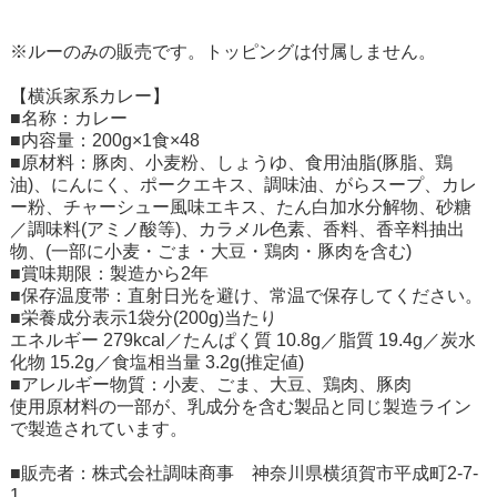
※ルーのみの販売です。トッピングは付属しません。
【横浜家系カレー】
■名称：カレー
■内容量：200g×1食×48
■原材料：豚肉、小麦粉、しょうゆ、食用油脂(豚脂、鶏
油)、にんにく、ポークエキス、調味油、がらスープ、カレ
ー粉、チャーシュー風味エキス、たん白加水分解物、砂糖
／調味料(アミノ酸等)、カラメル色素、香料、香辛料抽出
物、(一部に小麦・ごま・大豆・鶏肉・豚肉を含む)
■賞味期限：製造から2年
■保存温度帯：直射日光を避け、常温で保存してください。
■栄養成分表示1袋分(200g)当たり
エネルギー 279kcal／たんぱく質 10.8g／脂質 19.4g／炭水
化物 15.2g／食塩相当量 3.2g(推定値)
■アレルギー物質：小麦、ごま、大豆、鶏肉、豚肉
使用原材料の一部が、乳成分を含む製品と同じ製造ライン
で製造されています。
■販売者：株式会社調味商事 神奈川県横須賀市平成町2-7-
1