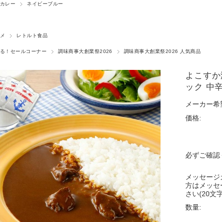
カレー
ネイビーブルー
メ
レトルト食品
る！セールコーナー
調味商事大創業祭2026
調味商事大創業祭2026 人気商品
よこすか
ック 中
メーカー希
価格:
必ずご確認
メッセージ
方はメッセ
さい(20文字
数量: