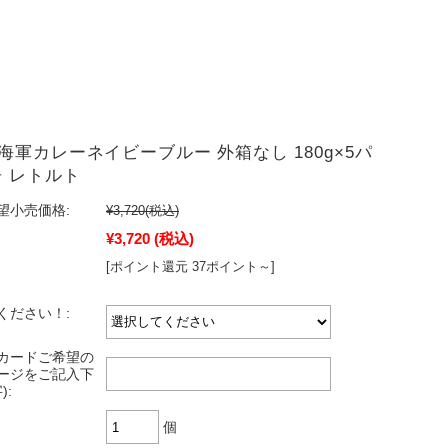
海軍カレーネイビーブルー 外箱なし 180g×5パ
辛 レトルト
望小売価格:
¥3,720
(税込)
¥3,720
(税込)
[ポイント還元 37ポイント～]
ください！:
カードご希望の
ージをご記入下
):
個