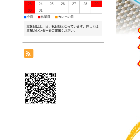
23
24
25
26
27
28
29
30
31
■
■
■
今日
休業日
カレーの日
定休日は土、日、祝日他となっています。詳しくは
店舗カレンダーをご確認ください。